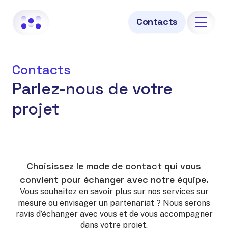
Contacts
Services
Contacts
Mediatree Hub
Parlez-nous de votre
Mediatree Monitor
projet
Mediatree IA
Mediatree Factory
Choisissez le mode de contact qui vous
Devenir partenaire
convient pour échanger avec notre équipe.
Vous souhaitez en savoir plus sur nos services sur
À propos
mesure ou envisager un partenariat ? Nous serons
ravis d’échanger avec vous et de vous accompagner
Contacts
dans votre projet.