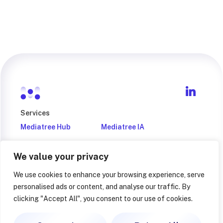
Services
Mediatree Hub
Mediatree IA
Mediatree Monitor
Mediatree Factory
We value your privacy
Entreprise
We use cookies to enhance your browsing experience, serve
À propos
Devenir partenaire
personalised ads or content, and analyse our traffic. By
Légal
clicking "Accept All", you consent to our use of cookies.
Mentions Légales
Politique de confidentialité
Nous contacter